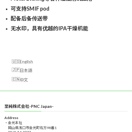
可支持SMIF pod
配备后备传送带
无水印，具有优越的IPA干燥机能
English
日本語
中文
至純株式会社-PNC Japan-
Address
・金光本社
岡山県浅口市金光町佐方98番1